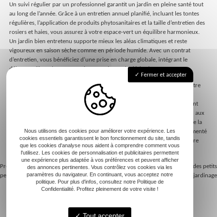
Un suivi régulier par un professionnel garantit un jardin en pleine santé tout
au long de l’année. Grâce à un entretien annuel planifié, incluant les tontes
régulières, l’application de produits phytosanitaires et la taille d’entretien des
rosiers et haies, vous assurez à votre espace-vert un équilibre harmonieux.
Un jardin bien entretenu supporte mieux les aléas climatiques et reste
vigoureux en saison sèche comme en période humide. Avec un contrat
d’entretien, vous bénéficiez d’une prise en charge globale, intégrant le
débroussaillage, la maçonnerie paysagère ou le désherbage.
Fermer et accepter
Les professionnels expérimentés anticipent les besoins saisonniers de votre
espace vert, adaptant soins et interventions. Ils veillent à l’état de votre
pelouse pour éviter les mauvaises herbes, optent pour un engazonnement
adéquat et assurent le fleurissement des parcs et jardins. Ce suivi s’étend aux
espaces extérieurs, incluant le ramassage des feuilles mortes qui préserve la
propreté des allées. Confier l’entretien jardin à un expert local et expérimenté
Nous utilisons des cookies pour améliorer votre expérience. Les
cookies essentiels garantissent le bon fonctionnement du site, tandis
garantit ainsi une oasis de verdure, procurant bien-être et valorisant votre
que les cookies d'analyse nous aident à comprendre comment vous
foyer.
l'utilisez. Les cookies de personnalisation et publicitaires permettent
une expérience plus adaptée à vos préférences et peuvent afficher
Previous:
Comment choisir un service à la
Next:
Erreurs à éviter lors des petits
des annonces pertinentes. Vous contrôlez vos cookies via les
paramètres du navigateur. En continuant, vous acceptez notre
personne pour le jardinage
travaux de jardinage
Navigation
politique. Pour plus d'infos, consultez notre Politique de
Confidentialité. Profitez pleinement de votre visite !
de
Tout accepter