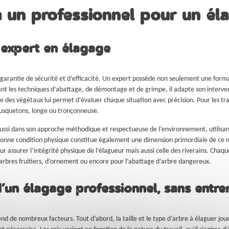
à un professionnel pour un él
 expert en élagage
 garantie de sécurité et d’efficacité. Un expert possède non seulement une forma
ant les techniques d’abattage, de démontage et de grimpe, il adapte son interve
e des végétaux lui permet d’évaluer chaque situation avec précision. Pour les tra
ousquetons, longe ou tronçonneuse.
aussi dans son approche méthodique et respectueuse de l’environnement, utilisan
 bonne condition physique constitue également une dimension primordiale de ce m
our assurer l’intégrité physique de l’élagueur mais aussi celle des riverains. Cha
 arbres fruitiers, d’ornement ou encore pour l’abattage d’arbre dangereux.
’un élagage professionnel, sans entrer
nd de nombreux facteurs. Tout d’abord, la taille et le type d’arbre à élaguer jo
get nécessaire. Les prix varient en fonction de la nature du travail, qu’il s’agisse 