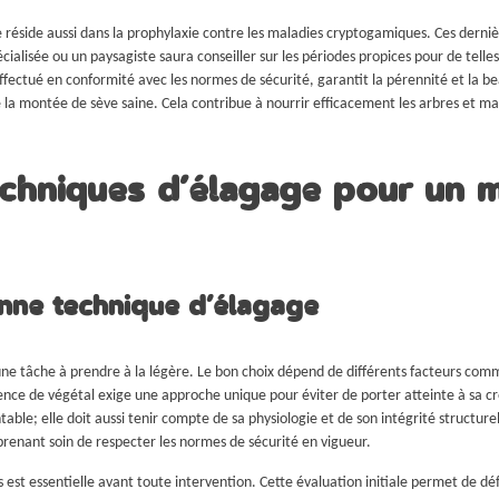
e réside aussi dans la prophylaxie contre les maladies cryptogamiques. Ces dern
cialisée ou un paysagiste saura conseiller sur les périodes propices pour de tell
effectué en conformité avec les normes de sécurité, garantit la pérennité et la b
ise la montée de sève saine. Cela contribue à nourrir efficacement les arbres et 
techniques d’élagage pour un
nne technique d’élagage
une tâche à prendre à la légère. Le bon choix dépend de différents facteurs com
e de végétal exige une approche unique pour éviter de porter atteinte à sa croi
able; elle doit aussi tenir compte de sa physiologie et de son intégrité structur
 prenant soin de respecter les normes de sécurité en vigueur.
st essentielle avant toute intervention. Cette évaluation initiale permet de défini