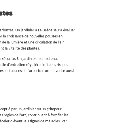
stes
t arbustes. Un
jardinier à La Brède
saura évaluer
 la croissance de nouvelles pousses en
e la lumière et une circulation de l’air
 la vitalité des plantes.
e sécurité. Un jardin bien entretenu,
lle d’entretien régulière limite les risques
espectueuses de l’arboriculture, favorise aussi
proprié par un jardinier ou un grimpeur
 règles de l’art, contribuent à fortifier les
éceler d’éventuels signes de maladies. Par