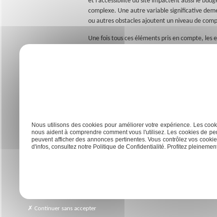
complexe. Une autre variable significative demeu
ou autres obstacles ajoutent un niveau de comple
Une fois tous ces éléments pris en compte, les 
devis gratuit est offert par les entreprises spéc
garantit un service de qualité et sûreté du trav
végétaux et préserve ainsi le patrimoine arboré
Previous:
Plantes et décorations pour sublimer votre jardin
Navigation
de
Nous utilisons des cookies pour améliorer votre expérience. Les cooki
nous aident à comprendre comment vous l'utilisez. Les cookies de per
l’article
peuvent afficher des annonces pertinentes. Vous contrôlez vos cookies
d'infos, consultez notre Politique de Confidentialité. Profitez pleinement 
Accueil
Cr
Continuer sans accepter