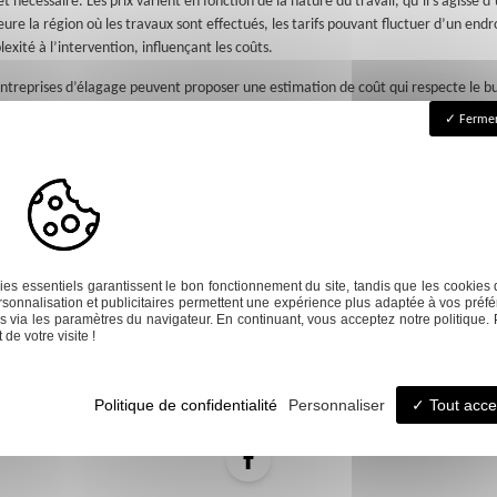
re la région où les travaux sont effectués, les tarifs pouvant fluctuer d’un endro
xité à l’intervention, influençant les coûts.
entreprises d’élagage peuvent proposer une estimation de coût qui respecte le bu
ialisées pour faciliter cette démarche. Faire abattre un arbre ou entretenir des e
Fermer
ail bien fait. Bien que de nombreux aspects soient à considérer, investir dans des 
 pour les générations futures.
Next
es essentiels garantissent le bon fonctionnement du site, tandis que les cookies 
sonnalisation et publicitaires permettent une expérience plus adaptée à vos préfé
 via les paramètres du navigateur. En continuant, vous acceptez notre politique. 
de votre visite !
éation de jardin
Entretien de jardin
Galer
Politique de confidentialité
Personnaliser
Tout acce