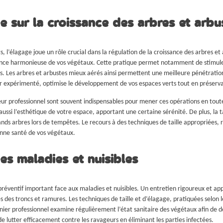
ge sur la croissance des arbres et arbu
, l’élagage joue un rôle crucial dans la régulation de la croissance des arbres e
sance harmonieuse de vos végétaux. Cette pratique permet notamment de stimuler
Les arbres et arbustes mieux aérés ainsi permettent une meilleure pénétration d
 expérimenté, optimise le développement de vos espaces verts tout en préservant
ueur professionnel sont souvent indispensables pour mener ces opérations en tout
si l’esthétique de votre espace, apportant une certaine sérénité. De plus, la tai
ands arbres lors de tempêtes. Le recours à des techniques de taille appropriées, r
bonne santé de vos végétaux.
es maladies et nuisibles
préventif important face aux maladies et nuisibles. Un entretien rigoureux et ap
s des troncs et ramures. Les techniques de taille et d’élagage, pratiquées selon les
inier professionnel examine régulièrement l’état sanitaire des végétaux afin de d
e lutter efficacement contre les ravageurs en éliminant les parties infectées.