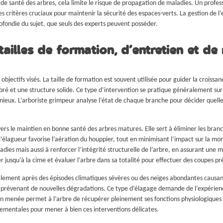
t de santé des arbres, cela limite le risque de propagation de maladies. Un profe
des critères cruciaux pour maintenir la sécurité des espaces-verts. La gestion de 
fondie du sujet, que seuls des experts peuvent posséder.
ailles de formation, d’entretien et de 
jectifs visés. La taille de formation est souvent utilisée pour guider la croissan
ibré et une structure solide. Ce type d’intervention se pratique généralement s
ieux. L’arboriste grimpeur analyse l’état de chaque branche pour décider quelle
e vers le maintien en bonne santé des arbres matures. Elle sert à éliminer les bran
l’élagueur favorise l’aération du houppier, tout en minimisant l’impact sur la mon
ies mais aussi à renforcer l’intégrité structurelle de l’arbre, en assurant une m
usqu’à la cime et évaluer l’arbre dans sa totalité pour effectuer des coupes pré
éralement après des épisodes climatiques sévères ou des neiges abondantes causant
en prévenant de nouvelles dégradations. Ce type d’élagage demande de l’expérien
n menée permet à l’arbre de récupérer pleinement ses fonctions physiologiques 
ementales pour mener à bien ces interventions délicates.