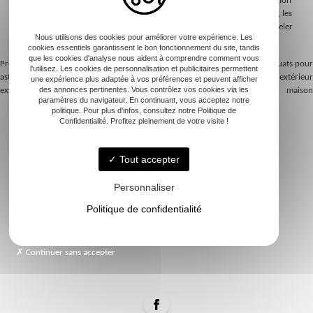
client et la planification des chantiers. Enfin, une veille sur les tendances, les
attentes du marché et les innovations permet à l’entreprise de se renouveler
Nous utilisons des cookies pour améliorer votre expérience. Les
en permanence et de conserver une longueur d’avance.
cookies essentiels garantissent le bon fonctionnement du site, tandis
que les cookies d'analyse nous aident à comprendre comment vous
Previous:
Aménagement paysager :
Next:
Choisir les matériaux adéquats pour
l'utilisez. Les cookies de personnalisation et publicitaires permettent
astuces pour optimiser votre espace
votre projet d’aménagement extérieur
une expérience plus adaptée à vos préférences et peuvent afficher
Navigation
extérieur
maison
des annonces pertinentes. Vous contrôlez vos cookies via les
paramètres du navigateur. En continuant, vous acceptez notre
de
politique. Pour plus d'infos, consultez notre Politique de
Confidentialité. Profitez pleinement de votre visite !
l’article
Tout accepter
Accueil
Création de jardin
Personnaliser
Entretien de jardin
Politique de confidentialité
Galerie
Contact
Continuer sans accepter