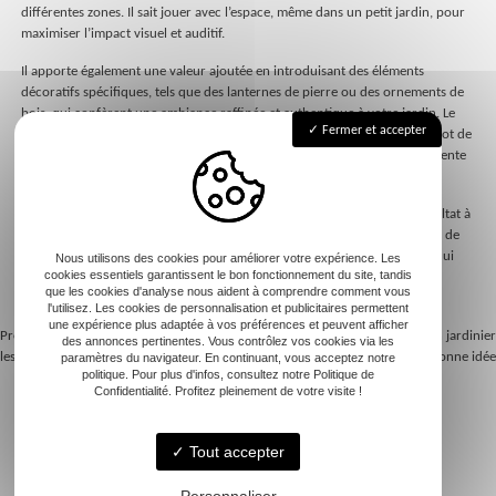
différentes zones. Il sait jouer avec l’espace, même dans un petit jardin, pour
maximiser l’impact visuel et auditif.
Il apporte également une valeur ajoutée en introduisant des éléments
décoratifs spécifiques, tels que des lanternes de pierre ou des ornements de
bois, qui confèrent une ambiance raffinée et authentique à votre jardin. Le
Fermer et accepter
paysagiste planifie l’entretien régulier indispensable au maintien de cet îlot de
sérénité. Ainsi, vous profiterez d’un espace accueillant qui invite à la détente
et à la contemplation toute l’année.
L’approche personnalisée et créative d’un professionnel garantit un résultat à
la hauteur de vos attentes, en s’inspirant des plus beaux jardins japonais de
Kyoto ou Tokyo. Il devient alors un partenaire indispensable pour ceux qui
Nous utilisons des cookies pour améliorer votre expérience. Les
cookies essentiels garantissent le bon fonctionnement du site, tandis
souhaitent faire de leur jardin un espace véritablement zen, propice à la
que les cookies d'analyse nous aident à comprendre comment vous
méditation et à la relaxation.
l'utilisez. Les cookies de personnalisation et publicitaires permettent
une expérience plus adaptée à vos préférences et peuvent afficher
Previous:
Faire appel à un jardinier cesu :
Next:
Pourquoi faire appel à un jardinier
des annonces pertinentes. Vous contrôlez vos cookies via les
les avantages et démarches
pour particulier est une bonne idée
paramètres du navigateur. En continuant, vous acceptez notre
Navigation
politique. Pour plus d'infos, consultez notre Politique de
Confidentialité. Profitez pleinement de votre visite !
de
l’article
Tout accepter
Accueil
Personnaliser