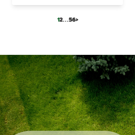
1
2
…
5
6
>