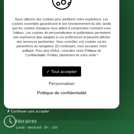
Accueil
Création de jardin
Entretien de jardin
Galerie
Contact
Nous utilisons des cookies pour améliorer votre expérience. Les
cookies essentiels garantissent le bon fonctionnement du site, tandis
que les cookies d'analyse nous aident à comprendre comment vous
l'utilisez. Les cookies de personnalisation et publicitaires permettent
une expérience plus adaptée à vos préférences et peuvent afficher
Adresse
des annonces pertinentes. Vous contrôlez vos cookies via les
paramètres du navigateur. En continuant, vous acceptez notre
33640 Portets
politique. Pour plus d'infos, consultez notre Politique de
Confidentialité. Profitez pleinement de votre visite !
Téléphone
Tout accepter
06 63 67 31 30
Personnaliser
Email
Politique de confidentialité
contact@florezonalexterieur.fr
Continuer sans accepter
Horaires
Lundi - Vendredi : 8h - 16h