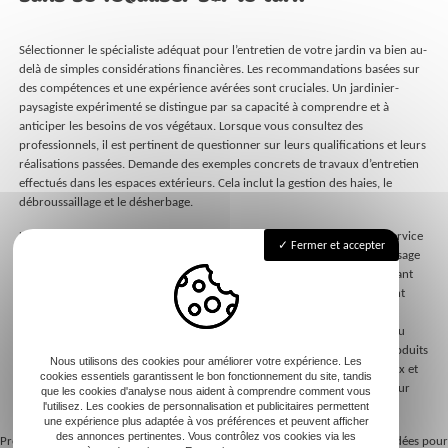
Sélectionner le spécialiste adéquat pour l’entretien de votre jardin va bien au-
delà de simples considérations financières. Les recommandations basées sur
des compétences et une expérience avérées sont cruciales. Un jardinier-
paysagiste expérimenté se distingue par sa capacité à comprendre et à
anticiper les besoins de vos végétaux. Lorsque vous consultez des
professionnels, il est pertinent de questionner sur leurs qualifications et leurs
réalisations passées. Demande des exemples concrets de travaux d’entretien
effectués dans les espaces extérieurs. Cela inclut la gestion des haies, le
débroussaillage et le désherbage.
La renommée d’un prestataire repose aussi sur sa capacité à offrir un service
Fermer et accepter
personnalisé adapté à vos exigences spécifiques. Des entreprises du paysage
peuvent vous faire bénéficier d’un contrat d’entretien régulier garantissant
des interventions continues et soignées. Le relationnel importe également
dans votre choix. Entendre les conseils d’un professionnel courtois et à
l’écoute enrichit votre expérience. Évaluer l’éthique environnementale du
prestataire, notamment le respect de la biodiversité et l’utilisation de produits
Nous utilisons des cookies pour améliorer votre expérience. Les
biologiques, doit aussi être un critère. En misant sur un expert talentueux et
cookies essentiels garantissent le bon fonctionnement du site, tandis
engagé dans une démarche durable, vous profiterez d’un espace extérieur
que les cookies d'analyse nous aident à comprendre comment vous
splendide toute l’année.
l'utilisez. Les cookies de personnalisation et publicitaires permettent
une expérience plus adaptée à vos préférences et peuvent afficher
des annonces pertinentes. Vous contrôlez vos cookies via les
Previous:
Idées innovantes pour la
Next:
Aménagement de jardin : idées pour